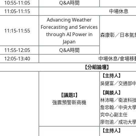
10:55-11:05
Q&A
時間
11:05-11:15
中場休息
Advancing Weather
Forecasting and Services
11:15-11:55
through AI Power in
森康彰／日本氣
Japan
11:55-12:05
Q&A時間
12:05-13:40
中場休息/會場移
【分組論壇】
【主持人】
吳健富／交通部
【與談人】
【議題I】
林沛暘／衛波科
強震預警新商機
詹忠翰／中央大
究中心副主任
廖勿渝／成功大
【主持人】