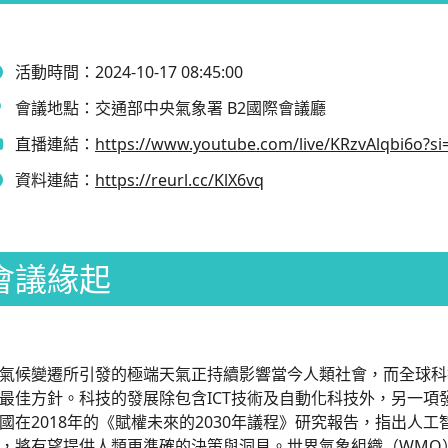
活動時間：
2024-10-17 08:45:00
會議地點：
交通部中央氣象署 B2國際會議廳
直播連結：
https://www.youtube.com/live/KRzvAlqbi6o?
資料連結：
https://reurl.cc/KlX6vq
會議緣起
候變遷所引發的極端天氣正持續影響當今人類社會，而全球科
最佳方針。科技的發展除包含ICT技術及自動化科技外，另一項
國在2018年的《賦權未來的2030年議程》研究報告，指出人工智
，將有望提供人類更準確的決策與洞見。世界氣象組織（WMO）