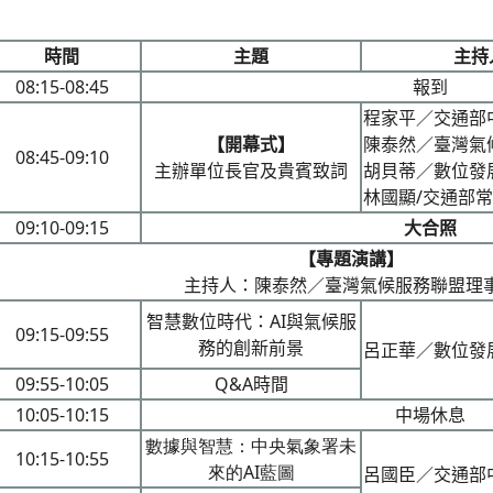
時間
主題
主持
08:15-08:45
報到
程家平／交通部
【開幕式】
陳泰然／臺灣氣
08:45-09:10
主辦單位長官及貴賓致詞
胡貝蒂／數位發
林國顯/交通部
09:10-09:15
大合照
【專題演講】
主持人：陳泰然／臺灣氣候服務聯盟理
智慧數位時代：AI與氣候服
09:15-09:55
務的創新前景
呂正華／數位發
09:55-10:05
Q&A
時間
10:05-10:15
中場休息
數據與智慧：中央氣象署未
10:15-10:55
來的AI藍圖
呂國臣／交通部