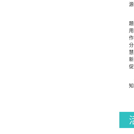
源
因
題
用
作
分
慧
新
促
本
知