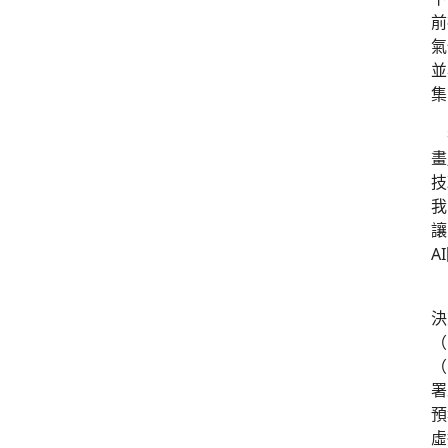
前
氣
並
集
我
畫
技
我
讓
A
目
決
（
（
署
預
虛