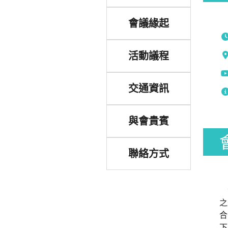
會議緣起
活動議程
交通資訊
與會貴賓
聯絡方式
氣
之
合
下