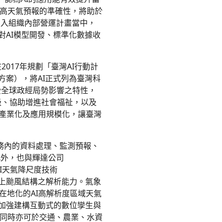
高天氣預報的準確性，將助於
納入組織內部營運計畫當中，
對AI模型開發、標準化數據收
017年規劃「臺灣AI行動計
方案），將AI正式列為臺灣科
受全球政經局勢影響之特性，
升級、協助增進社會福祉，以及
I產業化及應用規模化，讓臺灣
務內的資料處理、監測預報、
此外，也與輝達公司
I天氣降尺度技術
海面上颱風結構之解析能力。氣象
在地化的AI高解析度區域天氣
」，加強建構互動式的數位孿生與
同時亦可於交通、農業、水資