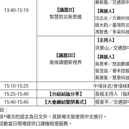
秦新龍／交通部
【議題II】
13:40-15:10
【與談人】
智慧防災新思維
沈志全／方圖科
姚大鈞
／
臺灣防
馮智勇／多采科
【主持人】
洪景山
交通部
／
【議題III】
【與談人】
氣候調適新視界
吳君孝／悠由數
張茂益／睿禾控
黃建峯／慧景科
15:10-15:25
中場休息/會場移
15:25-15:40
【分組結論分享】
各組主持人（每
15:40-15:45
【大會總結暨閉幕式】
程家平／交通部
註：
.除*場次的語言為日文外，其餘場次皆使用中文進行。
.活動當日現場提供口譯機租借服務。