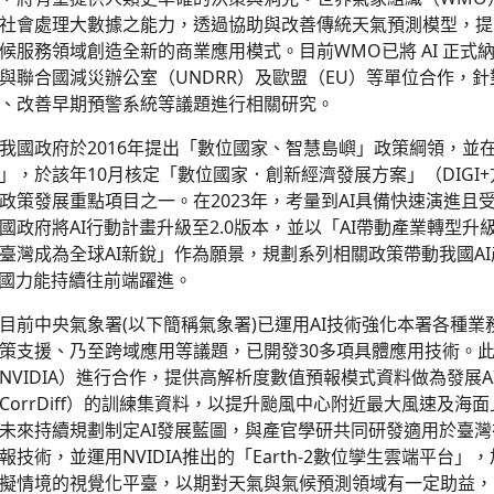
社會處理大數據之能力，透過協助與改善傳統天氣預測模型，提
候服務領域創造全新的商業應用模式。目前WMO已將 AI 正式
與聯合國減災辦公室（UNDRR）及歐盟（EU）等單位合作，針
、改善早期預警系統等議題進行相關研究。
國政府於2016年提出「數位國家、智慧島嶼」政策綱領，並在2
」，於該年10月核定「數位國家．創新經濟發展方案」（DIGI+
政策發展重點項目之一。在2023年，考量到AI具備快速演進且
國政府將AI行動計畫升級至2.0版本，並以「AI帶動產業轉型
臺灣成為全球AI新銳」作為願景，規劃系列相關政策帶動我國A
I國力能持續往前端躍進。
前中央氣象署(以下簡稱氣象署)已運用AI技術強化本署各種業
策支援、乃至跨域應用等議題，已開發30多項具體應用技術。
NVIDIA）進行合作，提供高解析度數值預報模式資料做為發展A
CorrDiff）的訓練集資料，以提升颱風中心附近最大風速及
未來持續規劃制定AI發展藍圖，與產官學研共同研發適用於臺灣
報技術，並運用NVIDIA推出的「Earth-2數位孿生雲端平台
擬情境的視覺化平臺，以期對天氣與氣候預測領域有一定助益，