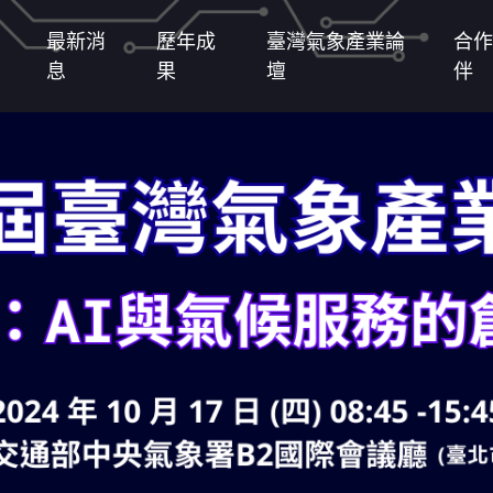
最新消
歷年成
臺灣氣象產業論
合作
息
果
壇
伴