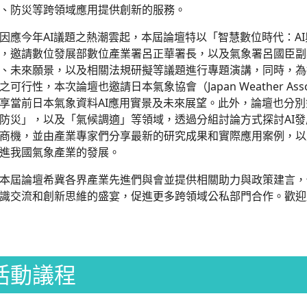
、防災等跨領域應用提供創新的服務。
應今年AI議題之熱潮雲起，本屆論壇特以「智慧數位時代：A
，邀請數位發展部數位產業署呂正華署長，以及氣象署呂國臣副
、未來願景，以及相關法規研擬等議題進行專題演講，同時，為
之可行性，本次論壇也邀請日本氣象協會（Japan Weather Asso
享當前日本氣象資料AI應用實景及未來展望。此外，論壇也分
防災」，以及「氣候調適」等領域，透過分組討論方式探討AI
商機，並由產業專家們分享最新的研究成果和實際應用案例，以
進我國氣象產業的發展。
屆論壇希冀各界產業先進們與會並提供相關助力與政策建言，
識交流和創新思維的盛宴，促進更多跨領域公私部門合作。歡迎
活動議程