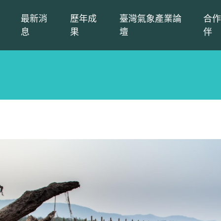
最新消
歷年成
臺灣氣象產業論
合作
息
果
壇
伴