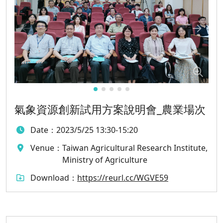
氣象資源創新試用方案說明會_農業場次
Date：
2023/5/25 13:30-15:20
Venue：
Taiwan Agricultural Research Institute,
Ministry of Agriculture
Download：
https://reurl.cc/WGVE59