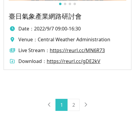
臺日氣象產業網路研討會
Date：
2022/9/7 09:00-16:30
Venue：
Central Weather Administration
Live Stream：
https://reurl.cc/MN6R73
Download：
https://reurl.cc/gDE2kV
Next
1
2