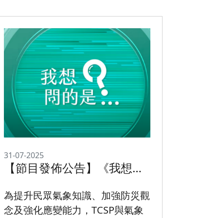
31-07-2025
【節目發佈公告】《我想問
的是...》氣候科普系列影片
正式推出
為提升民眾氣象知識、加強防災觀
念及強化應變能力，TCSP與氣象