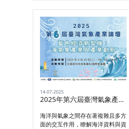
14-07-2025
2025年第六屆臺灣氣象產業
論壇_藍色經濟新契機：海氣
象產業與產業創新
海洋與氣象之間存在著複雜且多方
面的交互作用，瞭解海洋資料與資