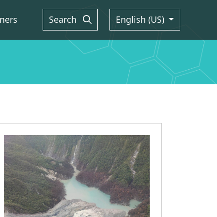
ners
Search
English (US)