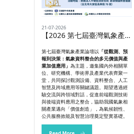
21-07-2026
【2026 第七屆臺灣氣象產
業論壇：從觀測、預報到決
策：氣象資料整合的多元價
第七屆臺灣氣象產業論壇以
「從觀測、預
值與產業加值應用】
報到決策：氣象資料整合的多元價值與產
業加值應用」
為主題，邀集國內外相關單
位、研究機構、學術界及產業代表齊聚一
堂，共同探討觀測設備、資料整合、人工
智慧及跨域應用等關鍵議題。期望透過經
驗交流與跨領域對話，促進前端觀測技術
與後端資料應用之整合，協助我國氣象相
關產業邁向「價值創造」，為氣候韌性、
公共服務效能及智慧治理奠定堅實基礎。
Read More