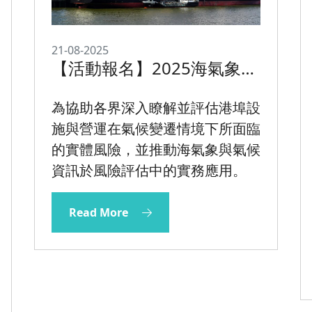
21-08-2025
【活動報名】2025海氣象資
訊應用於港埠氣候變遷實體
風險評估課程
為協助各界深入瞭解並評估港埠設
施與營運在氣候變遷情境下所面臨
的實體風險，並推動海氣象與氣候
資訊於風險評估中的實務應用。
Read More