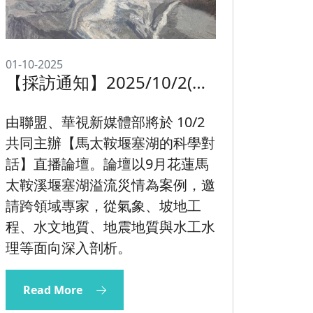
01-10-2025
【採訪通知】2025/10/2(四)
《馬太鞍堰塞湖的科學對
話》
由聯盟、華視新媒體部將於 10/2
共同主辦【馬太鞍堰塞湖的科學對
話】直播論壇。論壇以9月花蓮馬
太鞍溪堰塞湖溢流災情為案例，邀
請跨領域專家，從氣象、坡地工
程、水文地質、地震地質與水工水
理等面向深入剖析。
Read More