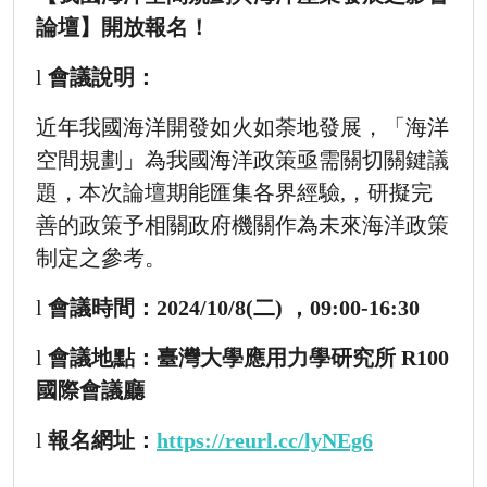
論壇
】開放報名！
l
會議說明
：
近年我國海洋開發如火如荼地發展，「海洋
空間規劃」為我國海洋政策亟需關切關鍵議
題，本次論壇期能匯集各界經驗,，研擬完
善的政策予相關政府機關作為未來海洋政策
制定之參考。
l
會議時間
：2024/10/8(二) ，09:00-16:30
l
會議地點
：臺灣大學應用力學研究所 R100
國際會議廳
l
報名網址
：
https://reurl.cc/lyNEg6