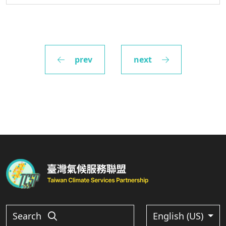
prev
next
Search
English (US)